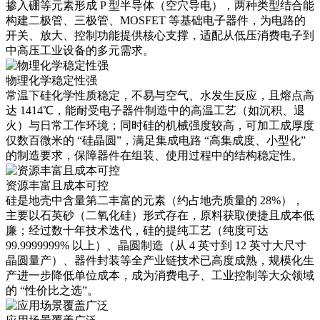
掺入硼等元素形成 P 型半导体（空穴导电），两种类型结合能
构建二极管、三极管、MOSFET 等基础电子器件，为电路的
开关、放大、控制功能提供核心支撑，适配从低压消费电子到
中高压工业设备的多元需求。
物理化学稳定性强
常温下硅化学性质稳定，不易与空气、水发生反应，且熔点高
达 1414℃，能耐受电子器件制造中的高温工艺（如沉积、退
火）与日常工作环境；同时硅的机械强度较高，可加工成厚度
仅数百微米的 “硅晶圆”，满足集成电路 “高集成度、小型化”
的制造要求，保障器件在组装、使用过程中的结构稳定性。
资源丰富且成本可控
硅是地壳中含量第二丰富的元素（约占地壳质量的 28%），
主要以石英砂（二氧化硅）形式存在，原料获取便捷且成本低
廉；经过数十年技术迭代，硅的提纯工艺（纯度可达
99.9999999% 以上）、晶圆制造（从 4 英寸到 12 英寸大尺寸
晶圆量产）、器件封装等全产业链技术已高度成熟，规模化生
产进一步降低单位成本，成为消费电子、工业控制等大众领域
的 “性价比之选”。