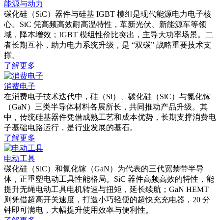
能源与动力
碳化硅（SiC）器件与硅基 IGBT 模组是现代能源电力电子核
心。SiC 凭高频高效耐高温特性，革新光伏、新能源车等领
域，降本增效；IGBT 模组性价比突出，主导大功率场景。二
者长期互补，助力电力系统升级，是 “双碳” 战略重要技术支
撑。
了解更多
消费电子
在消费电子技术迭代中，硅（Si）、碳化硅（SiC）与氮化镓
（GaN）三类半导体材料各展所长，共同推动产品升级。其
中，传统硅基器件凭借成熟工艺和成本优势，长期支撑消费电
子基础电路运行，是行业发展的基石。
了解更多
电动工具
碳化硅（SiC）和氮化镓（GaN）为代表的三代宽禁带半导
体，正重塑电动工具性能格局。SiC 器件高频高效的特性，能
提升无绳电动工具电机转速与扭矩，延长续航；GaN HEMT
则凭借超高开关速度，打造小巧轻便的超快充充电器，20 分
钟即可满电，大幅提升使用效率与便利性。