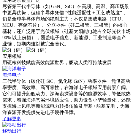
应用场景覆盖广泛
尽管第三代半导体（如 GaN、SiC）在高频、高温、高压场景
中更具优势，但硅半导体凭借 “性能适配性 + 工艺成熟度”，
仍是全球半导体市场的绝对主力：不仅是集成电路（CPU、
MCU、存储芯片）、分立器件（硅二极管、三极管）的核心
基材，还广泛用于光伏领域（硅基太阳能电池占全球光伏市场
90% 以上份额），覆盖电子信息、新能源、工业制造等全产
业链，短期内难以被完全替代。
应用
领域
用硬核科技赋能高效能源世界，驱动人类可持续发展
海洋电子
三代半导体（碳化硅 SiC、氮化镓 GaN）功率器件，凭借高功
率密度、高效率、高可靠性，在海洋电子领域应用前景广阔。
它们可提升船舰动力、深海勘探设备等的能源效率，降低散热
需求，增强海洋恶劣环境适应性，助力设备小型轻量化，还能
支撑海上风电等新能源电力转换传输及岸基 / 船基充电，为海
洋资源开发提供先进电子硬件保障。
了解更多
移动出行